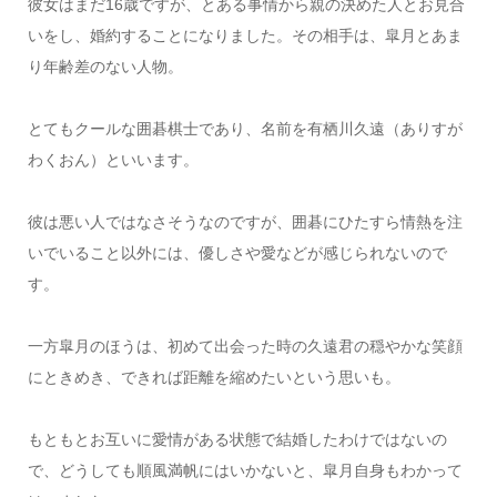
彼女はまだ16歳ですが、とある事情から親の決めた人とお見合
いをし、婚約することになりました。その相手は、皐月とあま
り年齢差のない人物。
とてもクールな囲碁棋士であり、名前を有栖川久遠（ありすが
わくおん）といいます。
彼は悪い人ではなさそうなのですが、囲碁にひたすら情熱を注
いでいること以外には、優しさや愛などが感じられないので
す。
一方皐月のほうは、初めて出会った時の久遠君の穏やかな笑顔
にときめき、できれば距離を縮めたいという思いも。
もともとお互いに愛情がある状態で結婚したわけではないの
で、どうしても順風満帆にはいかないと、皐月自身もわかって