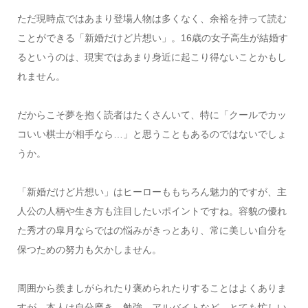
ただ現時点ではあまり登場人物は多くなく、余裕を持って読む
ことができる「新婚だけど片想い」。16歳の女子高生が結婚す
るというのは、現実ではあまり身近に起こり得ないことかもし
れません。
だからこそ夢を抱く読者はたくさんいて、特に「クールでカッ
コいい棋士が相手なら…」と思うこともあるのではないでしょ
うか。
「新婚だけど片想い」はヒーローももちろん魅力的ですが、主
人公の人柄や生き方も注目したいポイントですね。容貌の優れ
た秀才の皐月ならではの悩みがきっとあり、常に美しい自分を
保つための努力も欠かしません。
周囲から羨ましがられたり褒められたりすることはよくありま
すが、本人は自分磨き、勉強、アルバイトなど、とても忙しい