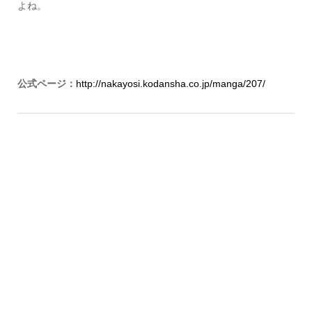
よね。
公式ページ：
http://nakayosi.kodansha.co.jp/manga/207/