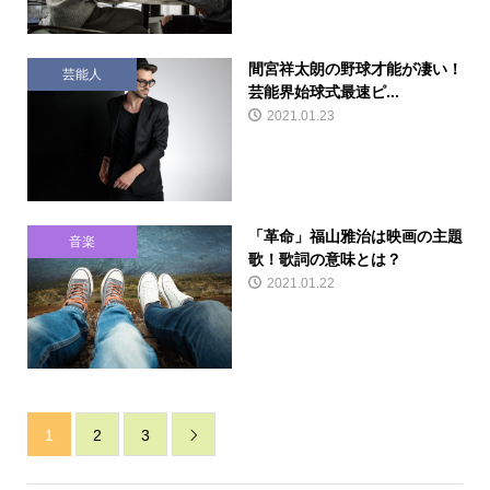
間宮祥太朗の野球才能が凄い！
芸能人
芸能界始球式最速ピ...
2021.01.23
「革命」福山雅治は映画の主題
音楽
歌！歌詞の意味とは？
2021.01.22
1
2
3
