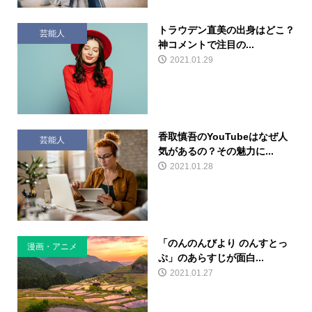
トラウデン直美の出身はどこ？
芸能人
神コメントで注目の...
2021.01.29
香取慎吾のYouTubeはなぜ人
芸能人
気があるの？その魅力に...
2021.01.28
「のんのんびより のんすとっ
漫画・アニメ
ぷ」のあらすじが面白...
2021.01.27