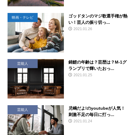
ゴッドタンのマジ歌選手権が熱
映画・テレビ
い！芸人の振り切っ...
2021.01.26
錦鯉の年齢は？芸歴は？M-1グ
芸能人
ランプリで輝いたおっ...
2021.01.25
児嶋だよ!のyoutubeが人気！
芸能人
刺激不足の毎日に打っ...
2021.01.24