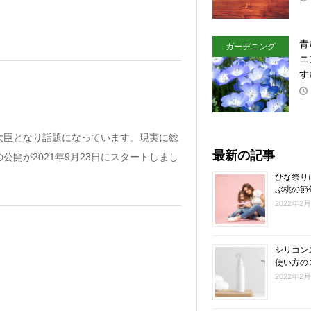
青
ガーデニング
ニ
す
大臣となり話題になっています。現実に総
最新の記事
開が2021年9月23日にスタートしまし
。
ひな祭り
ぶ桃の節
2022年2
シリコン
使い方の
2022年2