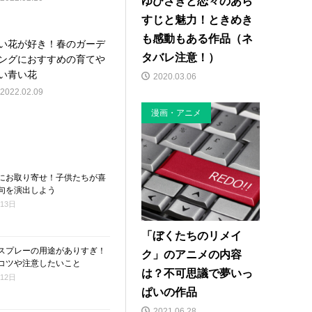
ゆびさきと恋々のあら
すじと魅力！ときめき
も感動もある作品（ネ
い花が好き！春のガーデ
タバレ注意！）
ングにおすすめの育てや
い青い花
2020.03.06
2022.02.09
漫画・アニメ
にお取り寄せ！子供たちが喜
句を演出しよう
月13日
「ぼくたちのリメイ
スプレーの用途がありすぎ！
ク」のアニメの内容
コツや注意したいこと
は？不可思議で夢いっ
月12日
ぱいの作品
2021.06.28