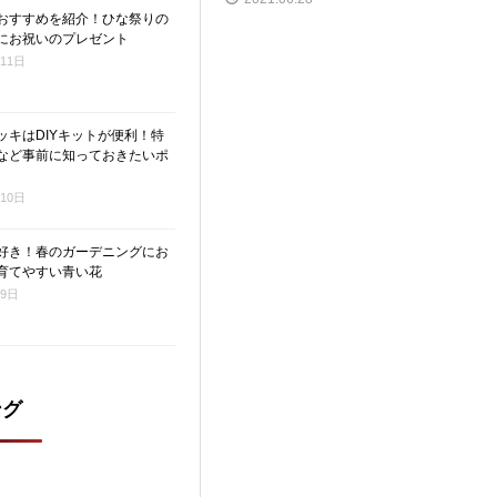
おすすめを紹介！ひな祭りの
にお祝いのプレゼント
月11日
ッキはDIYキットが便利！特
など事前に知っておきたいポ
月10日
好き！春のガーデニングにお
育てやすい青い花
月9日
ング