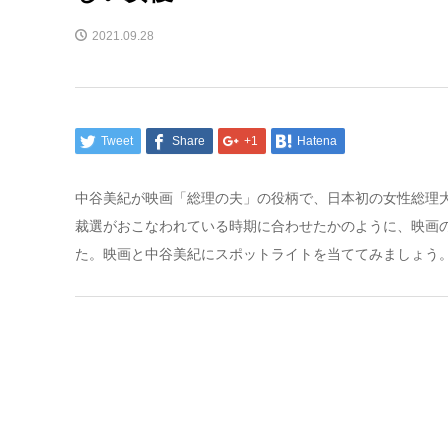
2021.09.28
Tweet
Share
+1
Hatena
中谷美紀が映画「総理の夫」の役柄で、日本初の女性総理
裁選がおこなわれている時期に合わせたかのように、映画の公
た。映画と中谷美紀にスポットライトを当ててみましょう