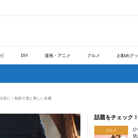
ビ
DIY
漫画・アニメ
グルメ
お勧めグ
大臣に！知的で凛と美しい女優
話題をチェック
ひ
グルメ
供