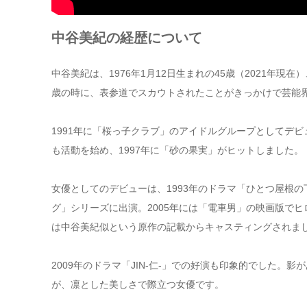
中谷美紀の経歴について
中谷美紀は、1976年1月12日生まれの45歳（2021年現在
歳の時に、表参道でスカウトされたことがきっかけで芸能
1991年に「桜っ子クラブ」のアイドルグループとしてデビ
も活動を始め、1997年に「砂の果実」がヒットしました。
女優としてのデビューは、1993年のドラマ「ひとつ屋根の
グ」シリーズに出演。2005年には「電車男」の映画版で
は中谷美紀似という原作の記載からキャスティングされま
2009年のドラマ「JIN-仁-」での好演も印象的でした。
が、凛とした美しさで際立つ女優です。