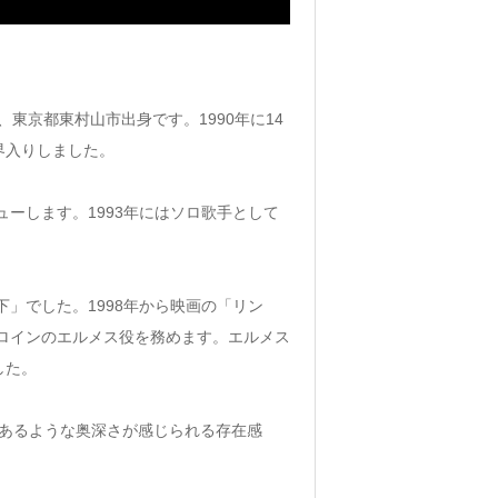
）、東京都東村山市出身です。1990年に14
界入りしました。
ューします。1993年にはソロ歌手として
下」でした。1998年から映画の「リン
ヒロインのエルメス役を務めます。エルメス
した。
影があるような奥深さが感じられる存在感