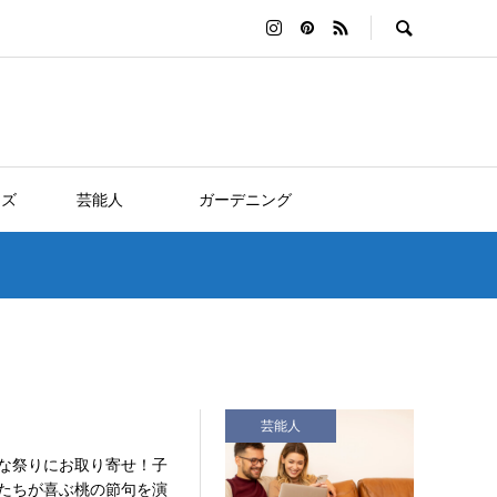
ッズ
芸能人
ガーデニング
！
芸能人
な祭りにお取り寄せ！子
たちが喜ぶ桃の節句を演