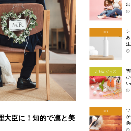
出
シ
DIY
あ
注
初
お勧めグッズ
ひ
い
ウ
DIY
理大臣に！知的で凛と美
が
前