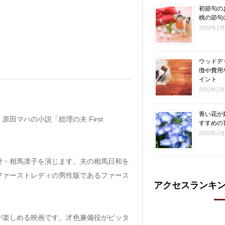
初節句の
桃の節句
2022年2
ウッドデ
徴や費用
イント
2022年2
青い花が
マハの小説「総理の夫 First
すすめの
2022年2
妻・相馬凛子を演じます。夫の相馬日和を
ファーストレディの男性版であるファース
アクセスランキ
が楽しめる映画です。才色兼備役がピッタ