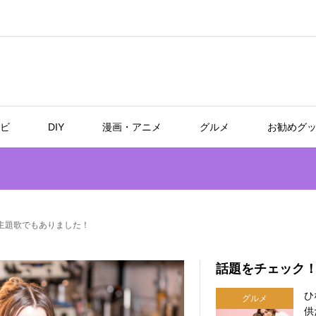
ビ
DIY
漫画・アニメ
グルメ
お勧めグ
マの主題歌でもありました！
話題をチェック
ひ
グルメ
供