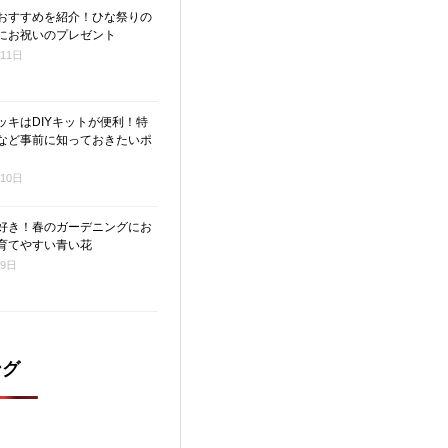
おすすめを紹介！ひな祭りの
にお祝いのプレゼント
月11日
ッキはDIYキットが便利！特
など事前に知っておきたいポ
月10日
好き！春のガーデニングにお
育てやすい青い花
月9日
ング