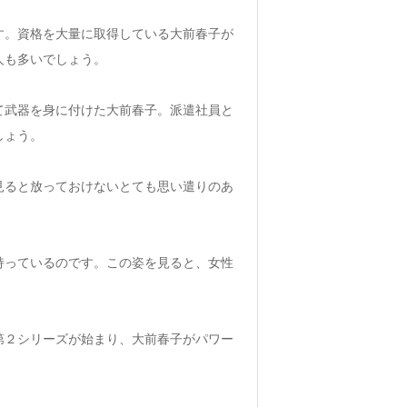
す。資格を大量に取得している大前春子が
人も多いでしょう。
て武器を身に付けた大前春子。派遣社員と
しょう。
見ると放っておけないとても思い遣りのあ
持っているのです。この姿を見ると、女性
第２シリーズが始まり、大前春子がパワー