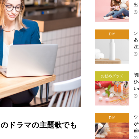
出
シ
DIY
あ
注
初
お勧めグッズ
ひ
い
ウ
DIY
！あのドラマの主題歌でも
が
前