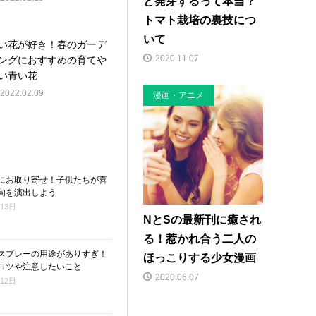
と発芽するって本当？
トマト栽培の裏技につ
いて
い花が好き！春のガーデ
2020.11.07
ングにおすすめの育てや
い青い花
2022.02.09
漫画・アニメ
にお取り寄せ！子供たちが喜
句を演出しよう
月13日
NとSの最新刊に癒され
る！惹かれ合う二人の
スプレーの用途がありすぎ！
ほっこりする少女漫画
コツや注意したいこと
2020.06.07
月12日