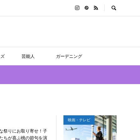
ッズ
芸能人
ガーデニング
！
映画・テレビ
な祭りにお取り寄せ！子
たちが喜ぶ桃の節句を演