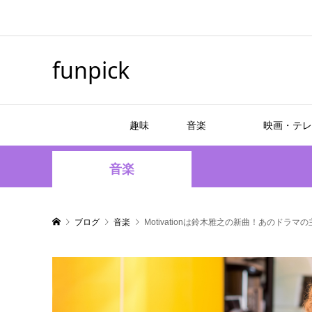
funpick
趣味
音楽
映画・テレ
音楽
ブログ
音楽
Motivationは鈴木雅之の新曲！あのドラ