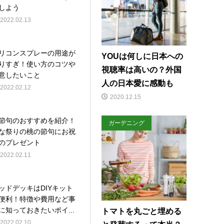
しよう
2022.02.13
リコンスプレーの用途が
YOUは何しに日本への
りすぎ！使い方のコツや
視聴率は高いの？外国
意したいこと
人の日本愛に感動も
2022.02.12
2020.12.15
節句のおすすめを紹介！
ガーデニング
な祭りの桃の節句にお祝
のプレゼント
2022.02.11
ッドデッキはDIYキット
便利！特徴や費用など事
に知っておきたいポイ...
トマトを丸ごと埋める
2022.02.10