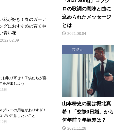
「Star Song」コブク
ロの歌詞の意味と曲に
込められたメッセージ
い花が好き！春のガーデ
とは
ングにおすすめの育てや
い青い花
2021.08.04
2022.02.09
芸能人
にお取り寄せ！子供たちが喜
句を演出しよう
月13日
山本耕史の妻は堀北真
スプレーの用途がありすぎ！
希！「交際0日婚」から
コツや注意したいこと
何年前？年齢差は？
月12日
2021.11.28