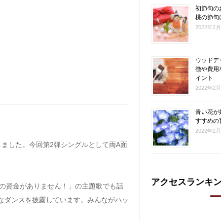
初節句の
桃の節句
2022年2
ウッドデ
徴や費用
イント
2022年2
青い花が
すすめの
2022年2
しました。今回第2弾シングルとして両A面
アクセスランキ
老後の資金がありません！」の主題歌でも話
なダンスを披露しています。みんながハッ