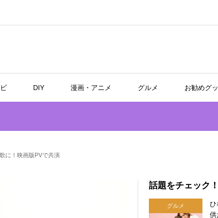
ビ
DIY
漫画・アニメ
グルメ
お勧めグ
歌に！映画版PVで共演
話題をチェック
ひ
グルメ
供