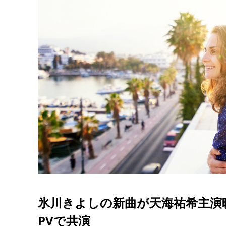
氷川きよしの新曲が天海祐希主演
PVで共演