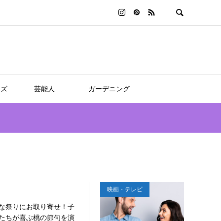
ッズ
芸能人
ガーデニング
！
映画・テレビ
な祭りにお取り寄せ！子
たちが喜ぶ桃の節句を演