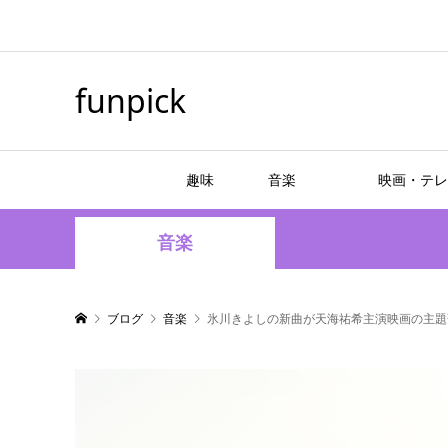
funpick
趣味
音楽
映画・テレ
音楽
ブログ
音楽
氷川きよしの新曲が天海祐希主演映画の主題