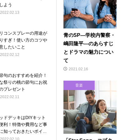
しよう
2022.02.13
リコンスプレーの用途が
青のSP―学校内警察・
りすぎ！使い方のコツや
嶋田隆平―のあらすじ
意したいこと
とドラマの魅力につい
2022.02.12
て
2021.02.16
節句のおすすめを紹介！
な祭りの桃の節句にお祝
音楽
のプレゼント
2022.02.11
ッドデッキはDIYキット
便利！特徴や費用など事
に知っておきたいポイ...
2022.02.10