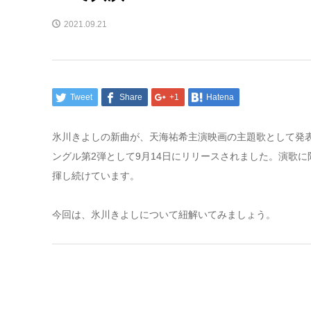
2021.09.21
Tweet
Share
+1
Hatena
氷川きよしの新曲が、天海祐希主演映画の主題歌として発表
ングル第2弾として9月14日にリリースされました。演歌
揮し続けています。
今回は、氷川きよしについて紐解いてみましょう。