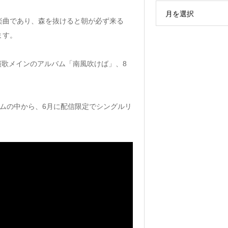
月を選択
楽曲であり、森を抜けると朝が必ず来る
ます。
に演歌メインのアルバム「南風吹けば」、8
ムの中から、6月に配信限定でシングルリ