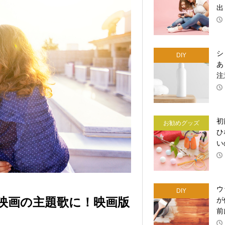
出
シ
DIY
あ
注
初
お勧めグッズ
ひ
い
ウ
DIY
映画の主題歌に！映画版
が
前