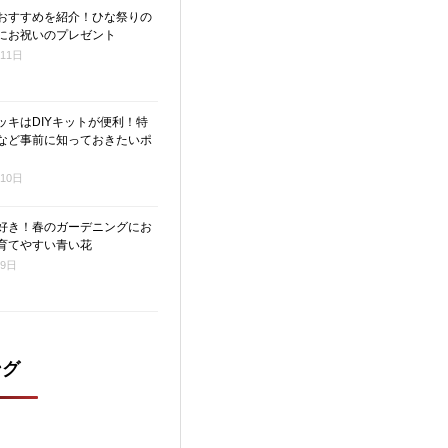
おすすめを紹介！ひな祭りの
にお祝いのプレゼント
月11日
ッキはDIYキットが便利！特
など事前に知っておきたいポ
月10日
好き！春のガーデニングにお
育てやすい青い花
月9日
ング