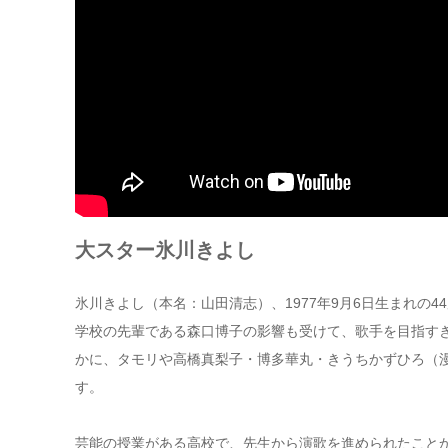
大スター氷川きよし
氷川きよし（本名：山田清志）、1977年9月6日生まれの4
学校の先輩である森口博子の影響も受けて、歌手を目指す
かに、タモリや高橋真梨子・博多華丸・きうちかずひろ（
す。
芸能の授業がある高校で、先生から演歌を進められたこと