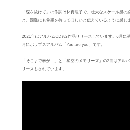
「森を抜けて」の作詞は林真理子で、壮大なスケール感の
と、困難にも希望を持ってほしいと伝えているように感じ
2021年はアルバムCDも2作品リリースしています。6月
月にポップスアルバム「You are you」です。
「そこまで春が…」と「星空のメモリーズ」の2曲はアルバ
リースもされています。