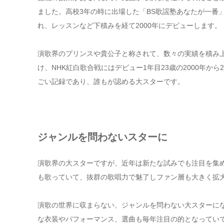
ました。高校3年の時に出場した「BS歌謡塾あなたが一番
れ、レッスンなど下積みを経て2000年にデビューします。
演歌界のプリンスや貴公子と称されて、数々の実績を積み
け、NHK紅白歌合戦にはデビュー1年目23歳の2000年から
ごい記録であり、誰もが認める大スターです。
ジャンルを問わないスターに
演歌界の大スターですが、近年は新たな試みでも注目を集
も歌っていて、抜群の歌唱力で魅了しファン層も大きく拡
演歌の世界に収まらない、ジャンルを問わない大スターに
な衣装やパフォーマンス、選曲も毎年注目の的となってい