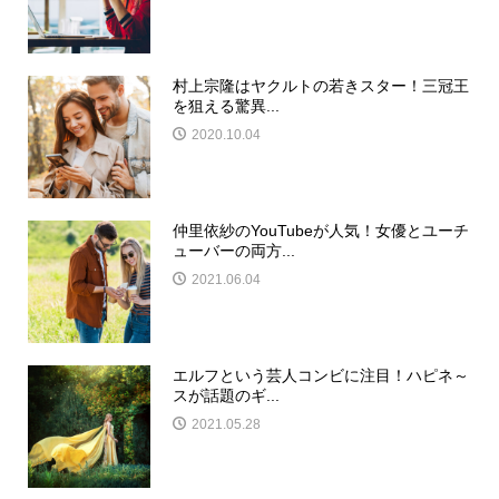
村上宗隆はヤクルトの若きスター！三冠王
を狙える驚異...
2020.10.04
仲里依紗のYouTubeが人気！女優とユーチ
ューバーの両方...
2021.06.04
エルフという芸人コンビに注目！ハピネ～
スが話題のギ...
2021.05.28