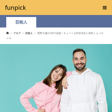
funpick
芸能人
ブログ
芸能人
西野七瀬がCMで話題！キュートな貯杉先生に高杉くんメロ
メロ