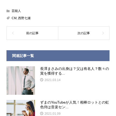
芸能人
CM
,
西野七瀬
関連記事一覧
長澤まさみの出身は？父は有名人？数々の
賞を獲得する...
2021.03.14
ずまのYouTubeが人気！相棒ロットとの虹
色侍は音楽セン...
2021.01.09