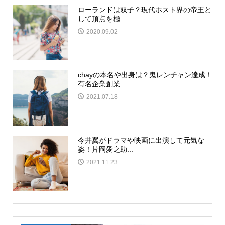
ローランドは双子？現代ホスト界の帝王と
して頂点を極...
2020.09.02
chayの本名や出身は？鬼レンチャン達成！
有名企業創業...
2021.07.18
今井翼がドラマや映画に出演して元気な
姿！片岡愛之助...
2021.11.23