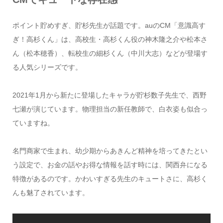
ポイント貯めすぎ、貯杉先生が話題です。auのCM「意識高す
ぎ！高杉くん」は、高校生・高杉くん役の神木隆之介や松本さ
ん（松本穂香）、転校生の細杉くん（中川大志）などが登場す
る人気シリーズです。
2021年1月から新たに登場したキャラが貯杉数子先生で、西野
七瀬が演じています。物理担当の新任教師で、白衣姿も似合っ
ていますね。
名門商家で生まれ、幼少期からあきんど精神を培ってきたとい
う設定で、お金の話やお得な情報を話す時には、関西弁になる
特徴があるのです。かわいすぎる先生のキュートさに、高杉く
んも魅了されています。