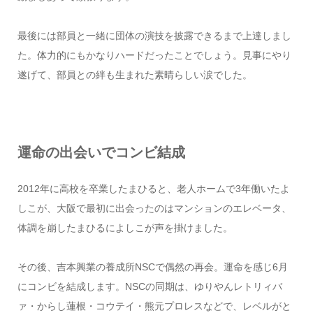
最後には部員と一緒に団体の演技を披露できるまで上達しまし
た。体力的にもかなりハードだったことでしょう。見事にやり
遂げて、部員との絆も生まれた素晴らしい涙でした。
運命の出会いでコンビ結成
2012年に高校を卒業したまひると、老人ホームで3年働いたよ
しこが、大阪で最初に出会ったのはマンションのエレベータ、
体調を崩したまひるによしこが声を掛けました。
その後、吉本興業の養成所NSCで偶然の再会。運命を感じ6月
にコンビを結成します。NSCの同期は、ゆりやんレトリィバ
ァ・からし蓮根・コウテイ・熊元プロレスなどで、レベルがと