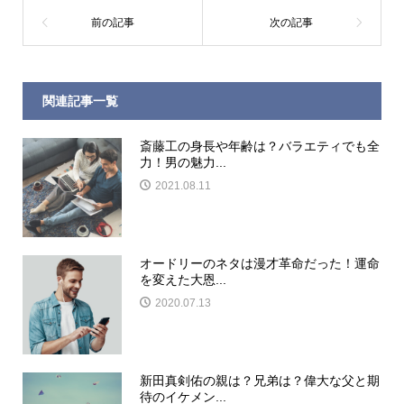
関連記事一覧
斎藤工の身長や年齢は？バラエティでも全
力！男の魅力...
2021.08.11
オードリーのネタは漫才革命だった！運命
を変えた大恩...
2020.07.13
新田真剣佑の親は？兄弟は？偉大な父と期
待のイケメン...