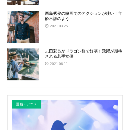
西島秀俊の映画でのアクションが凄い！年
齢不詳のよう...
2021.03.25
志田彩良がドラゴン桜で好演！飛躍が期待
される若手女優
2021.06.11
漫画・アニメ