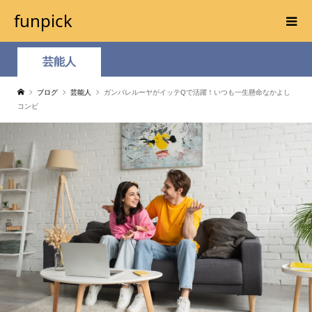
funpick
芸能人
ブログ
芸能人
ガンバレルーヤがイッテQで活躍！いつも一生懸命なかよし
コンビ