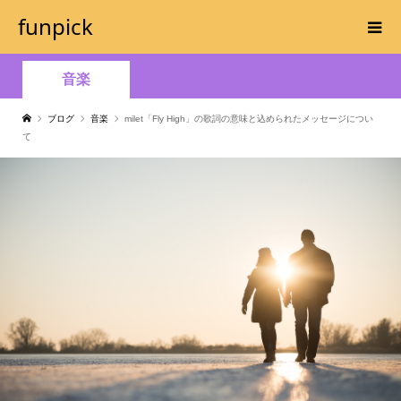
funpick
音楽
ブログ
音楽
milet「Fly High」の歌詞の意味と込められたメッセージについ
て