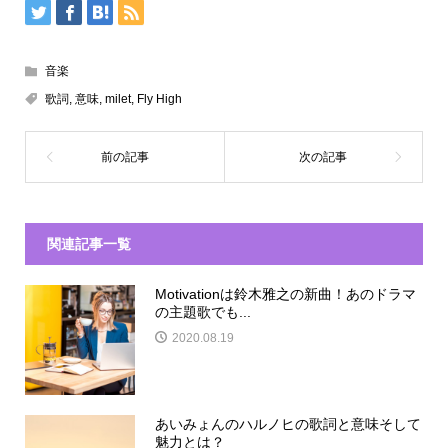
音楽
歌詞
,
意味
,
milet
,
Fly High
関連記事一覧
Motivationは鈴木雅之の新曲！あのドラマ
の主題歌でも...
2020.08.19
あいみょんのハルノヒの歌詞と意味そして
魅力とは？