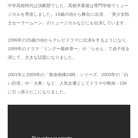
中学高校時代は演劇部でした。高校卒業後は専門学校でミュー
ジカルを専攻しました。19歳の頃から舞台に出演、「美少女戦
士セーラームーン」のミュージカルなどにも出演しています。
1996年の25歳の頃からテレビドラマに出演をするようになり、
1999年のドラマ「リング〜最終章〜」や「らせん」で貞子役を
演じて、大きな話題になりました。
2001年と2009年の「救命病棟24時」シリーズ、2003年の「白
い巨塔」や「大奥」など、人気女優としてドラマや映画・CM
に引っ張りだこになりました。