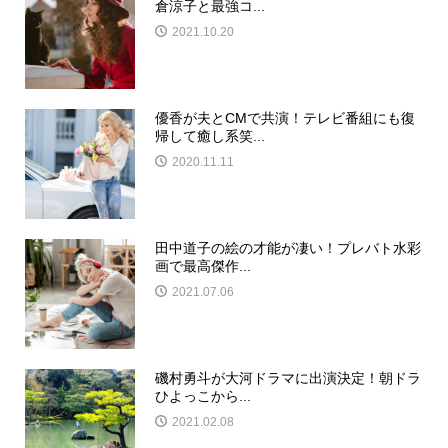
倉涼子と最強コ...
2021.10.20
優香が夫とCMで共演！テレビ番組にも復
帰して癒し系笑...
2020.11.11
田中道子の絵の才能が凄い！プレバト水彩
画で最高傑作...
2021.07.06
磯村勇斗が大河ドラマに出演決定！朝ドラ
ひよっこから...
2021.02.08