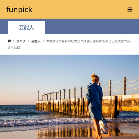
funpick
芸能人
ブログ
芸能人
木村多江の年齢や経歴は？阿佐ヶ谷姉妹を演じる完成度の高
さも話題