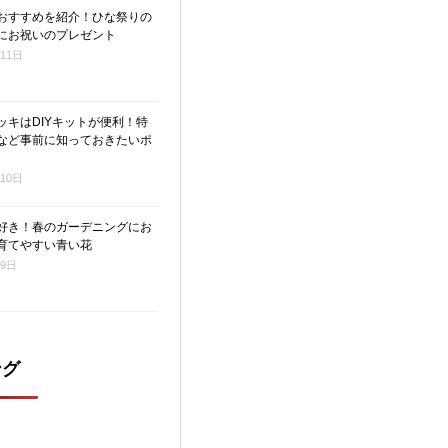
おすすめを紹介！ひな祭りの
にお祝いのプレゼント
月11日
ッキはDIYキットが便利！特
など事前に知っておきたいポ
月10日
好き！春のガーデニングにお
育てやすい青い花
月9日
ング