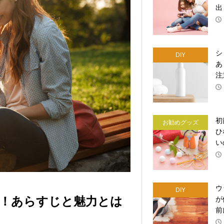
出
シ
DIY
あ
注
初
お勧めグッズ
ひ
い
ウ
DIY
！あらすじと魅力とは
が
前