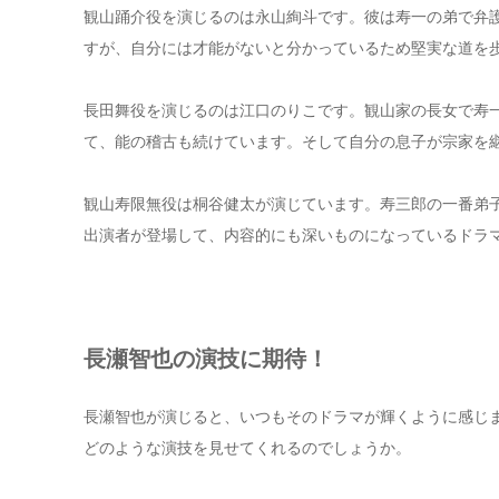
観山踊介役を演じるのは永山絢斗です。彼は寿一の弟で弁
すが、自分には才能がないと分かっているため堅実な道を
長田舞役を演じるのは江口のりこです。観山家の長女で寿
て、能の稽古も続けています。そして自分の息子が宗家を
観山寿限無役は桐谷健太が演じています。寿三郎の一番弟
出演者が登場して、内容的にも深いものになっているドラ
長瀬智也の演技に期待！
長瀬智也が演じると、いつもそのドラマが輝くように感じ
どのような演技を見せてくれるのでしょうか。