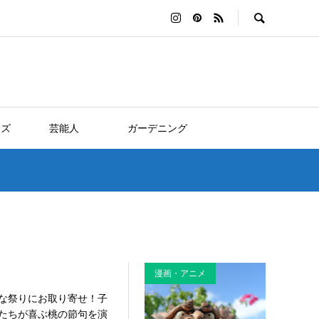
ッズ
芸能人
ガーデニング
！
漫画・アニメ
な祭りにお取り寄せ！子
たちが喜ぶ桃の節句を演