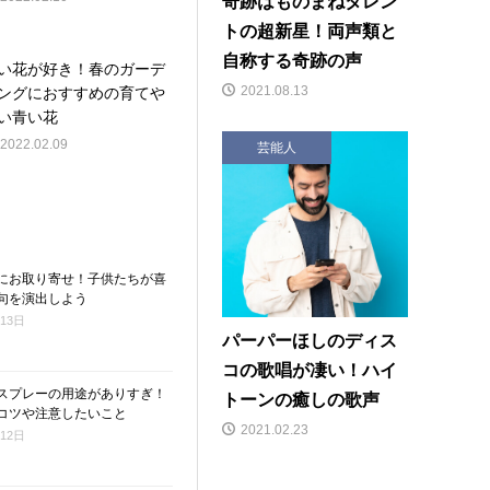
奇跡はものまねタレン
トの超新星！両声類と
自称する奇跡の声
い花が好き！春のガーデ
2021.08.13
ングにおすすめの育てや
い青い花
2022.02.09
芸能人
にお取り寄せ！子供たちが喜
句を演出しよう
月13日
パーパーほしのディス
コの歌唱が凄い！ハイ
スプレーの用途がありすぎ！
トーンの癒しの歌声
コツや注意したいこと
2021.02.23
月12日