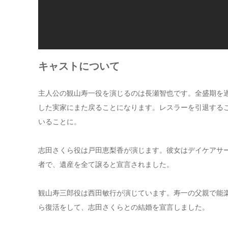
キャストについて
主人公の観山寿一役を演じるのは長瀬智也です。全盛期を
した実家にまた戻ることになります。レスラーを引退する
いることに。
志田さくら役は戸田恵梨香が演じます。彼女はデイケアサ
者で、遺産を全て譲ると宣言されました。
観山寿三郎役は西田敏行が演じています。寿一の父親で能
ら復活をして、志田さくらとの結婚を宣言しました。