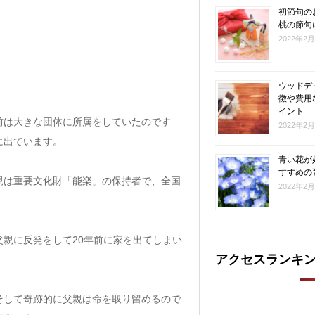
初節句の
桃の節句
2022年2
ウッドデ
徴や費用
イント
前は大きな団体に所属をしていたのです
2022年2
に出ています。
青い花が
すすめの
親は重要文化財「能楽」の保持者で、全国
2022年2
親に反発をして20年前に家を出てしまい
アクセスランキ
そして奇跡的に父親は命を取り留めるので