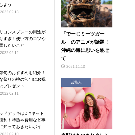
しよう
2022.02.13
リコンスプレーの用途が
「でーじミーツガー
りすぎ！使い方のコツや
ル」のアニメが話題！
意したいこと
沖縄の海に思いを馳せ
2022.02.12
て
2021.11.13
節句のおすすめを紹介！
な祭りの桃の節句にお祝
芸能人
のプレゼント
2022.02.11
ッドデッキはDIYキット
便利！特徴や費用など事
に知っておきたいポイ...
2022.02.10