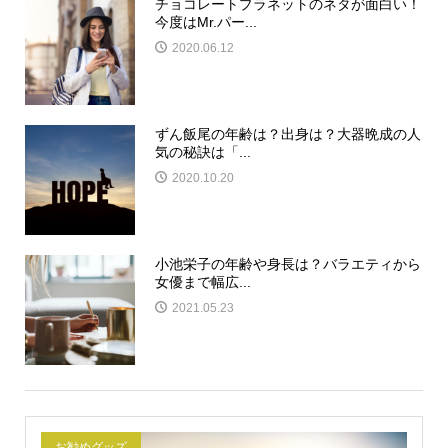
チョコレートプラネットのネタが面白い！
今度はMr.パー...
2020.06.12
ずん飯尾の年齢は？出身は？大器晩成の人
気の秘訣は「...
2020.10.20
小池栄子の年齢や身長は？バラエティから
女優まで幅広...
2021.05.23
お勧めグッズ