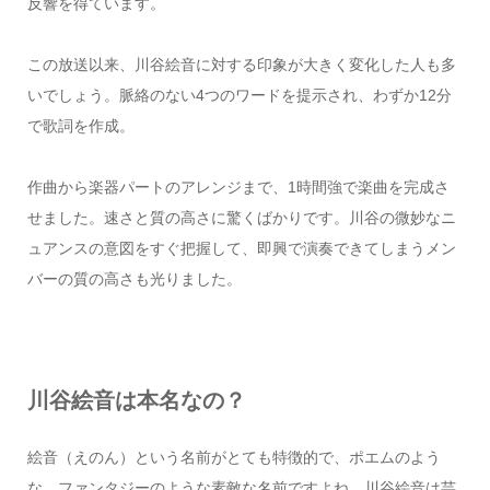
反響を得ています。
この放送以来、川谷絵音に対する印象が大きく変化した人も多
いでしょう。脈絡のない4つのワードを提示され、わずか12分
で歌詞を作成。
作曲から楽器パートのアレンジまで、1時間強で楽曲を完成さ
せました。速さと質の高さに驚くばかりです。川谷の微妙なニ
ュアンスの意図をすぐ把握して、即興で演奏できてしまうメン
バーの質の高さも光りました。
川谷絵音は本名なの？
絵音（えのん）という名前がとても特徴的で、ポエムのよう
な、ファンタジーのような素敵な名前ですよね。川谷絵音は芸