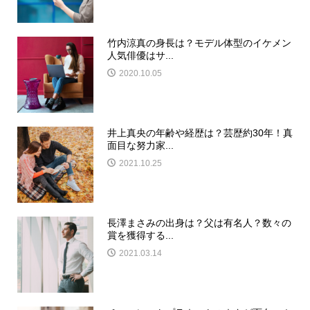
竹内涼真の身長は？モデル体型のイケメン
人気俳優はサ...
2020.10.05
井上真央の年齢や経歴は？芸歴約30年！真
面目な努力家...
2021.10.25
長澤まさみの出身は？父は有名人？数々の
賞を獲得する...
2021.03.14