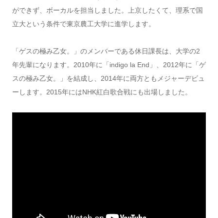
ができず、ボーカルを担当しました。上京したくて、理系で国
立大という条件で東京農工大学に進学します。
「ゲスの極み乙女。」のメンバーである休日課長は、大学の2
年先輩になります。2010年に「indigo la End」、2012年に「ゲ
スの極み乙女。」を結成し、2014年に両方ともメジャーデビュ
ーします。2015年にはNHK紅白歌合戦にも出場しました。