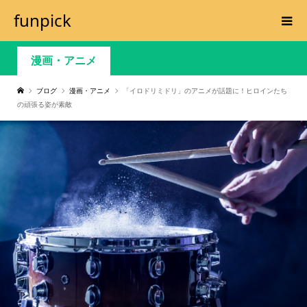
funpick
漫画・アニメ
ブログ
漫画・アニメ
「イロドリミドリ」のアニメが話題に！ヒロインたち
の頑張る姿が素敵