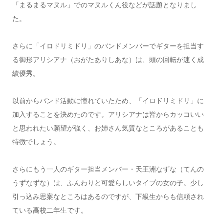
「まるまるマヌル」でのマヌルくん役などが話題となりまし
た。
さらに「イロドリミドリ」のバンドメンバーでギターを担当す
る御形アリシアナ（おがたありしあな）は、頭の回転が速く成
績優秀。
以前からバンド活動に憧れていたため、「イロドリミドリ」に
加入することを決めたのです。アリシアナは皆からカッコいい
と思われたい願望が強く、お姉さん気質なところがあることも
特徴でしょう。
さらにもう一人のギター担当メンバー・天王洲なずな（てんの
うずなずな）は、ふんわりと可愛らしいタイプの女の子。少し
引っ込み思案なところはあるのですが、下級生からも信頼され
ている高校二年生です。