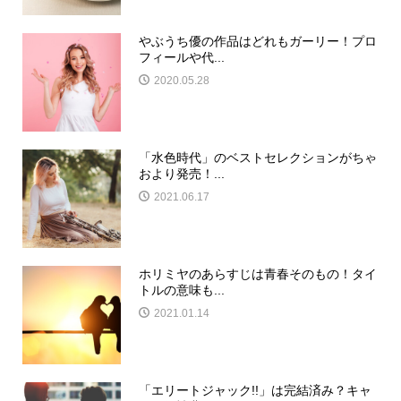
やぶうち優の作品はどれもガーリー！プロ
フィールや代...
2020.05.28
「水色時代」のベストセレクションがちゃ
おより発売！...
2021.06.17
ホリミヤのあらすじは青春そのもの！タイ
トルの意味も...
2021.01.14
「エリートジャック!!」は完結済み？キャ