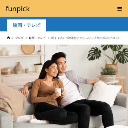
funpick
映画・テレビ
ブログ
映画・テレビ
深イイ話の視聴率はどのくらい？人気の秘訣について