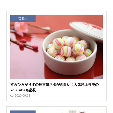
芸能人
すゑひろがりずの狂言風ネタが面白い！人気急上昇中の
YouTubeも必見
2020.09.23