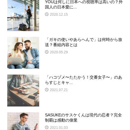
YOUは何しに日本への視聴率は高いの？外
国人の日本愛に...
2020.12.15
「ガキの使いやあらへんで」は何時から放
送？番組内容とは
2020.05.29
「ハコヅメ〜たたかう！交番女子〜」のあ
らすじとキャ...
2021.07.21
SASUKEのサスケくんは現代の忍者？完全
制覇は感動の偉業
2021.01.03